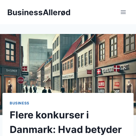
Fortsæt
BusinessAllerød
til
indhold
BUSINESS
Flere konkurser i
Danmark: Hvad betyder