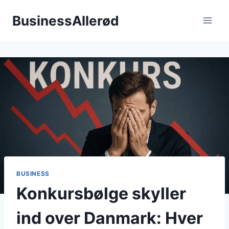
Fortsæt
BusinessAllerød
til
indhold
BUSINESS
Konkursbølge skyller
ind over Danmark: Hver