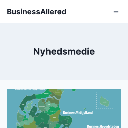
Fortsæt
BusinessAllerød
til
indhold
Nyhedsmedie