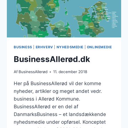
BUSINESS
|
ERHVERV
|
NYHEDSMEDIE
|
ONLINEMEDIE
BusinessAllerød.dk
Af
BusinessAllerød
11. december 2018
Her på BusinessAllerød vil der komme
nyheder, artikler og meget andet vedr.
business i Allerød Kommune.
BusinessAllerød er en del af
DanmarksBusiness – et landsdækkende
nyhedsmedie under opførsel. Konceptet