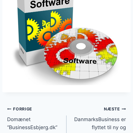
Indlægsnavigation
FORRIGE
NÆSTE
Domænet
DanmarksBusiness er
“BusinessEsbjerg.dk”
flyttet til ny og