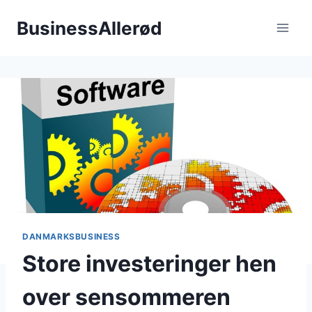
Fortsæt
BusinessAllerød
til
indhold
DANMARKSBUSINESS
Store investeringer hen
over sensommeren