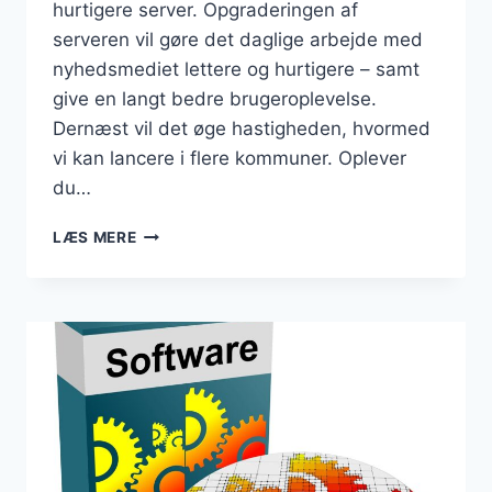
hurtigere server. Opgraderingen af
serveren vil gøre det daglige arbejde med
nyhedsmediet lettere og hurtigere – samt
give en langt bedre brugeroplevelse.
Dernæst vil det øge hastigheden, hvormed
vi kan lancere i flere kommuner. Oplever
du…
DANMARKSBUSINESS
LÆS MERE
ER
FLYTTET
TIL
NY
OG
HURTIGERE
SERVER