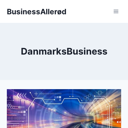
Fortsæt
BusinessAllerød
til
indhold
DanmarksBusiness