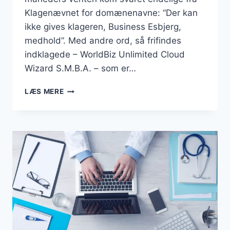
Klagenævnet for domænenavne: “Der kan
ikke gives klageren, Business Esbjerg,
medhold”. Med andre ord, så frifindes
indklagede – WorldBiz Unlimited Cloud
Wizard S.M.B.A. – som er…
DOMÆNET
LÆS MERE
“BUSINESSESBJERG.DK”
FORBLIVER
EN
DEL
AF
DANMARKSBUSINESS