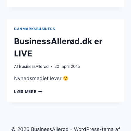
NYHEDSMEDIE
DANMARKSBUSINESS
BusinessAllerød.dk er
LIVE
Af
BusinessAllerød
20. april 2015
Nyhedsmediet lever
BUSINESSALLERØD.DK
LÆS MERE
ER
LIVE
© 2026 BusinessAllerød - WordPress-tema af