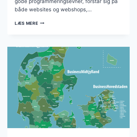
gode programmeringsevner, forstår sig på
både websites og webshops,…
CTO
LÆS MERE
FRA
HERNING