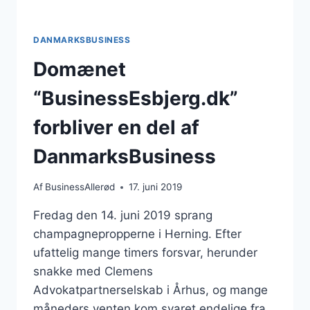
DANMARKSBUSINESS
Domænet
“BusinessEsbjerg.dk”
forbliver en del af
DanmarksBusiness
Af
BusinessAllerød
17. juni 2019
Fredag den 14. juni 2019 sprang
champagnepropperne i Herning. Efter
ufattelig mange timers forsvar, herunder
snakke med Clemens
Advokatpartnerselskab i Århus, og mange
måneders venten kom svaret endelige fra