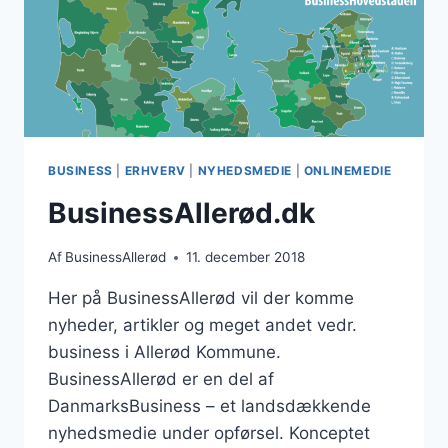
BUSINESS
|
ERHVERV
|
NYHEDSMEDIE
|
ONLINEMEDIE
BusinessAllerød.dk
Af
BusinessAllerød
11. december 2018
Her på BusinessAllerød vil der komme
nyheder, artikler og meget andet vedr.
business i Allerød Kommune.
BusinessAllerød er en del af
DanmarksBusiness – et landsdækkende
nyhedsmedie under opførsel. Konceptet