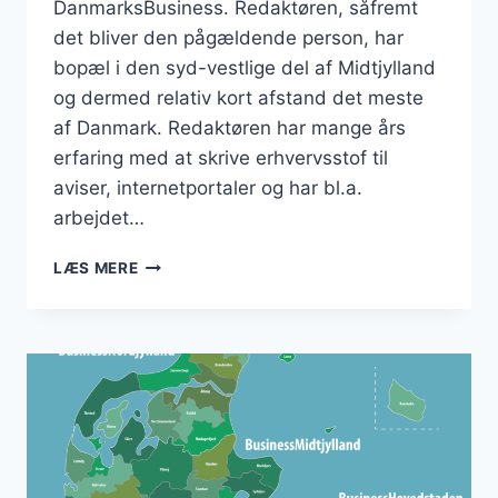
DanmarksBusiness. Redaktøren, såfremt
det bliver den pågældende person, har
bopæl i den syd-vestlige del af Midtjylland
og dermed relativ kort afstand det meste
af Danmark. Redaktøren har mange års
erfaring med at skrive erhvervsstof til
aviser, internetportaler og har bl.a.
arbejdet…
DANMARKSBUSINESS
LÆS MERE
ER
KOMMET
TÆTTERE
PÅ
REDAKTØREN
TIL
NYHEDSMEDIET