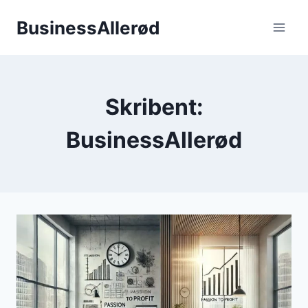
Fortsæt
BusinessAllerød
til
indhold
Skribent:
BusinessAllerød