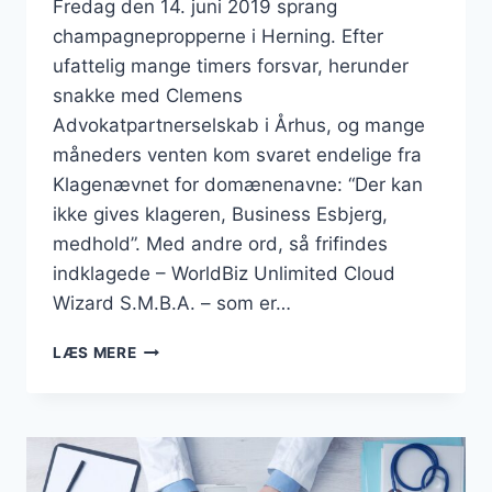
Fredag den 14. juni 2019 sprang
champagnepropperne i Herning. Efter
ufattelig mange timers forsvar, herunder
snakke med Clemens
Advokatpartnerselskab i Århus, og mange
måneders venten kom svaret endelige fra
Klagenævnet for domænenavne: “Der kan
ikke gives klageren, Business Esbjerg,
medhold”. Med andre ord, så frifindes
indklagede – WorldBiz Unlimited Cloud
Wizard S.M.B.A. – som er…
DOMÆNET
LÆS MERE
“BUSINESSESBJERG.DK”
FORBLIVER
EN
DEL
AF
DANMARKSBUSINESS