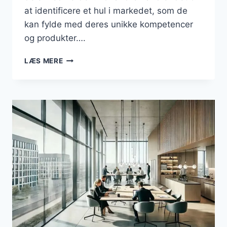
at identificere et hul i markedet, som de
kan fylde med deres unikke kompetencer
og produkter….
DET
LÆS MERE
AT
DRIVE
FORRETNING:
FRA
PASSION
TIL
PROFIT